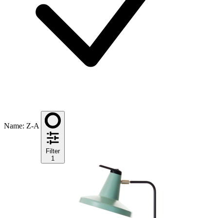
Name: Z-A
Filter
1