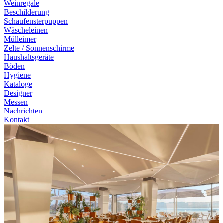
Weinregale
Beschilderung
Schaufensterpuppen
Wäscheleinen
Mülleimer
Zelte / Sonnenschirme
Haushaltsgeräte
Böden
Hygiene
Kataloge
Designer
Messen
Nachrichten
Kontakt