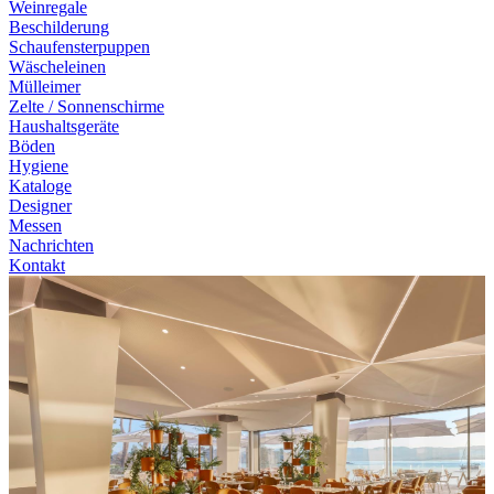
Weinregale
Beschilderung
Schaufensterpuppen
Wäscheleinen
Mülleimer
Zelte / Sonnenschirme
Haushaltsgeräte
Böden
Hygiene
Kataloge
Designer
Messen
Nachrichten
Kontakt