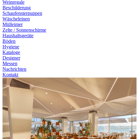
Weinregale
Beschilderung
Schaufensterpuppen
Wäscheleinen
Mülleimer
Zelte / Sonnenschirme
Haushaltsgeräte
Böden
Hygiene
Kataloge
Designer
Messen
Nachrichten
Kontakt