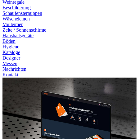
Weinregale
Beschilderung
Schaufensterpuppen
Wäscheleinen
Mülleimer
Zelte / Sonnenschirme
Haushaltsgeräte
Böden
Hygiene
Kataloge
Designer
Messen
Nachrichten
Kontakt