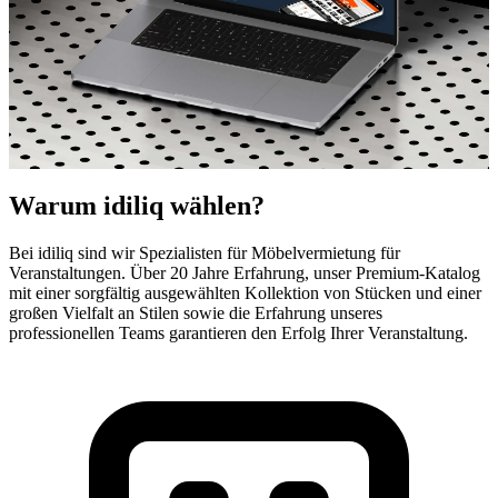
Warum idiliq wählen?
Bei idiliq sind wir Spezialisten für Möbelvermietung für
Veranstaltungen. Über 20 Jahre Erfahrung, unser Premium-Katalog
idiliq - Ihr Partner für Hochwertige Möbel
mit einer sorgfältig ausgewählten Kollektion von Stücken und einer
großen Vielfalt an Stilen sowie die Erfahrung unseres
Designermöbelvermietung
professionellen Teams garantieren den Erfolg Ihrer Veranstaltung.
für Veranstaltungen
Mieten Sie hochwertige Designermöbel für Ihre
Veranstaltung. Tische, Stühle, Hocker, Sofas, Sessel,
Sitze, Dekoration und professionelle Beleuchtung. Service