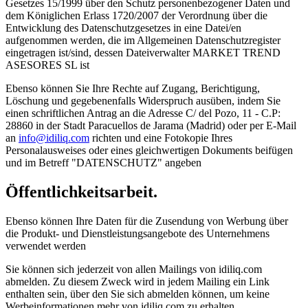
Gesetzes 15/1999 über den Schutz personenbezogener Daten und
dem Königlichen Erlass 1720/2007 der Verordnung über die
Entwicklung des Datenschutzgesetzes in eine Datei/en
aufgenommen werden, die im Allgemeinen Datenschutzregister
eingetragen ist/sind, dessen Dateiverwalter MARKET TREND
ASESORES SL ist
Ebenso können Sie Ihre Rechte auf Zugang, Berichtigung,
Löschung und gegebenenfalls Widerspruch ausüben, indem Sie
einen schriftlichen Antrag an die Adresse C/ del Pozo, 11 - C.P:
28860 in der Stadt Paracuellos de Jarama (Madrid) oder per E-Mail
an
info@idiliq.com
richten und eine Fotokopie Ihres
Personalausweises oder eines gleichwertigen Dokuments beifügen
und im Betreff "DATENSCHUTZ" angeben
Öffentlichkeitsarbeit.
Ebenso können Ihre Daten für die Zusendung von Werbung über
die Produkt- und Dienstleistungsangebote des Unternehmens
verwendet werden
Sie können sich jederzeit von allen Mailings von idiliq.com
abmelden. Zu diesem Zweck wird in jedem Mailing ein Link
enthalten sein, über den Sie sich abmelden können, um keine
Werbeinformationen mehr von idiliq.com zu erhalten