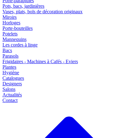
Porte-parapluies
Pots, bacs, jardinières
Vases, plats, bols de décoration originaux
Miroirs
Horloges
Porte-bouteilles
Potelets
Mannequins
Les cordes à linge
Bacs
Parasols
Frigidaires - Machines à Cafés - Eviers
Plantes
Hygiène
Catalogues
Designers
Salons
Actualités
Contact