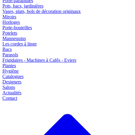
Porte-parapluies
Pots, bacs, jardinières
Vases, plats, bols de décoration originaux
Miroirs
Horloges
Porte-bouteilles
Potelets
Mannequins
Les cordes à linge
Bacs
Parasols
Frigidaires - Machines à Cafés - Eviers
Plantes
Hygiène
Catalogues
Designers
Salons
Actualités
Contact