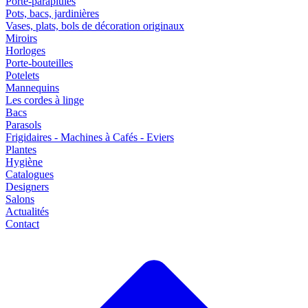
Porte-parapluies
Pots, bacs, jardinières
Vases, plats, bols de décoration originaux
Miroirs
Horloges
Porte-bouteilles
Potelets
Mannequins
Les cordes à linge
Bacs
Parasols
Frigidaires - Machines à Cafés - Eviers
Plantes
Hygiène
Catalogues
Designers
Salons
Actualités
Contact