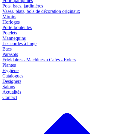
Porte-parapluies
Pots, bacs, jardinières
Vases, plats, bols de décoration originaux
Miroirs
Horloges
Porte-bouteilles
Potelets
Mannequins
Les cordes à linge
Bacs
Parasols
Frigidaires - Machines à Cafés - Eviers
Plantes
Hygiène
Catalogues
Designers
Salons
Actualités
Contact