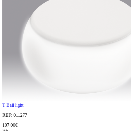
T Ball light
REF: 011277
107,00€
SA