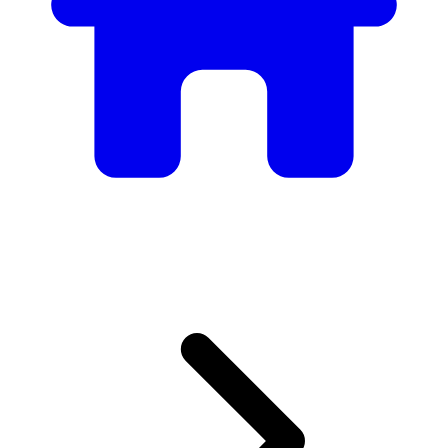
Mobilier
Des tables et chaises élégantes aux canapés et fauteuils de
luxe, nous avons tout ce qu’il faut pour créer l’ambiance
parfaite.