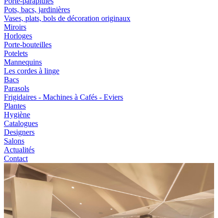
Porte-parapluies
Pots, bacs, jardinières
Vases, plats, bols de décoration originaux
Miroirs
Horloges
Porte-bouteilles
Potelets
Mannequins
Les cordes à linge
Bacs
Parasols
Frigidaires - Machines à Cafés - Eviers
Plantes
Hygiène
Catalogues
Designers
Salons
Actualités
Contact