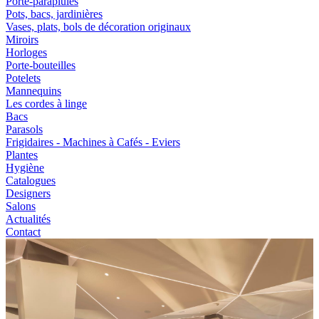
Porte-parapluies
Pots, bacs, jardinières
Vases, plats, bols de décoration originaux
Miroirs
Horloges
Porte-bouteilles
Potelets
Mannequins
Les cordes à linge
Bacs
Parasols
Frigidaires - Machines à Cafés - Eviers
Plantes
Hygiène
Catalogues
Designers
Salons
Actualités
Contact