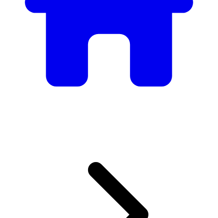
Mobilier
Des tables et chaises élégantes aux canapés et fauteuils de
luxe, nous avons tout ce qu’il faut pour créer l’ambiance
parfaite.