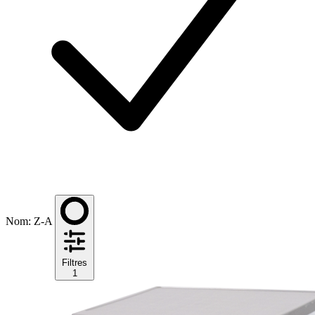
Nom: Z-A
Filtres
1