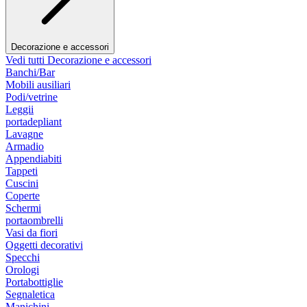
Decorazione e accessori
Vedi tutti Decorazione e accessori
Banchi/Bar
Mobili ausiliari
Podi/vetrine
Leggii
portadepliant
Lavagne
Armadio
Appendiabiti
Tappeti
Cuscini
Coperte
Schermi
portaombrelli
Vasi da fiori
Oggetti decorativi
Specchi
Orologi
Portabottiglie
Segnaletica
Manichini