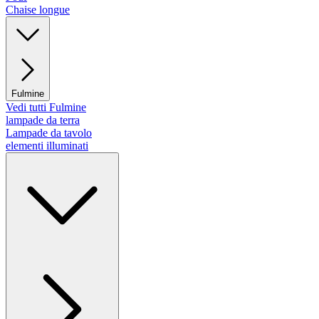
Chaise longue
Fulmine
Vedi tutti Fulmine
lampade da terra
Lampade da tavolo
elementi illuminati