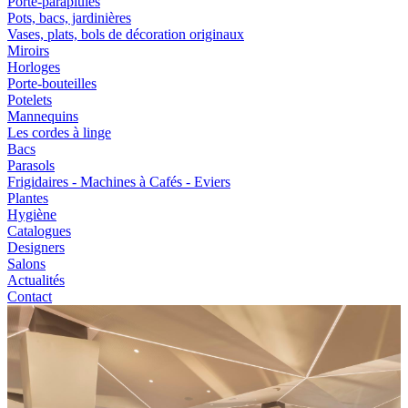
Porte-parapluies
Pots, bacs, jardinières
Vases, plats, bols de décoration originaux
Miroirs
Horloges
Porte-bouteilles
Potelets
Mannequins
Les cordes à linge
Bacs
Parasols
Frigidaires - Machines à Cafés - Eviers
Plantes
Hygiène
Catalogues
Designers
Salons
Actualités
Contact