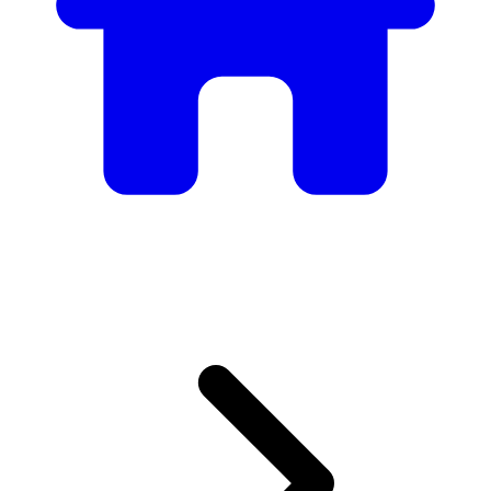
Mobilier
Des tables et chaises élégantes aux canapés et fauteuils de
luxe, nous avons tout ce qu’il faut pour créer l’ambiance
parfaite.