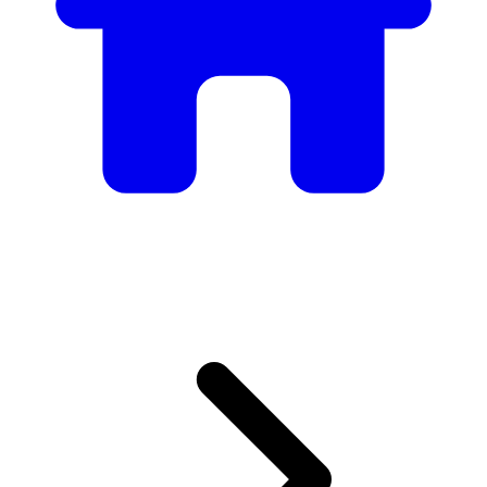
Mobilier
Des tables et chaises élégantes aux canapés et fauteuils de
luxe, nous avons tout ce qu’il faut pour créer l’ambiance
parfaite.