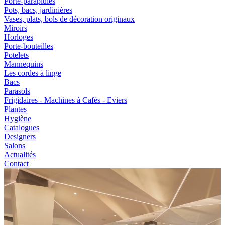
Porte-parapluies
Pots, bacs, jardinières
Vases, plats, bols de décoration originaux
Miroirs
Horloges
Porte-bouteilles
Potelets
Mannequins
Les cordes à linge
Bacs
Parasols
Frigidaires - Machines à Cafés - Eviers
Plantes
Hygiène
Catalogues
Designers
Salons
Actualités
Contact