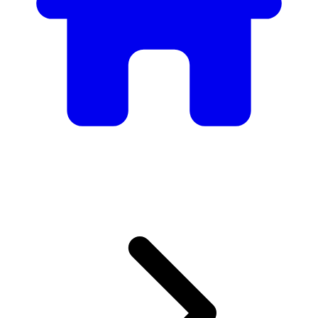
Mobilier
Des tables et chaises élégantes aux canapés et fauteuils de
luxe, nous avons tout ce qu’il faut pour créer l’ambiance
parfaite.