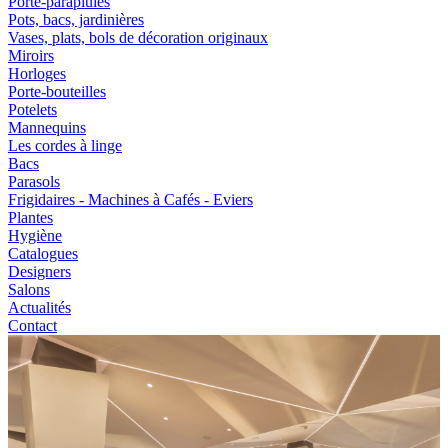
Porte-parapluies
Pots, bacs, jardinières
Vases, plats, bols de décoration originaux
Miroirs
Horloges
Porte-bouteilles
Potelets
Mannequins
Les cordes à linge
Bacs
Parasols
Frigidaires - Machines à Cafés - Eviers
Plantes
Hygiène
Catalogues
Designers
Salons
Actualités
Contact