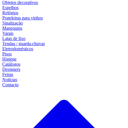
Objetos decorativos
Espelhos
Relógios
Prateleiras para vinhos
Sinalização
Manequins
Varais
Latas de lixo
Tendas / guarda-chuvas
Eletrodomésticos
Pisos
Higiene
Catálogos
Designers
Feiras
Notícias
Contacto