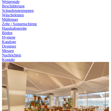
Weinregale
Beschilderung
Schaufensterpuppen
Wäscheleinen
Mülleimer
Zelte / Sonnenschirme
Haushaltsgeräte
Böden
Hygiene
Kataloge
Designer
Messen
Nachrichten
Kontakt