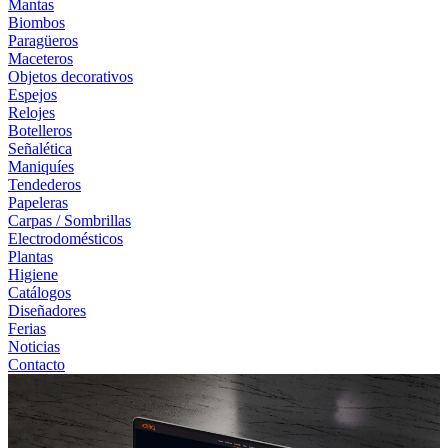
Mantas
Biombos
Paragüeros
Maceteros
Objetos decorativos
Espejos
Relojes
Botelleros
Señalética
Maniquíes
Tendederos
Papeleras
Carpas / Sombrillas
Electrodomésticos
Plantas
Higiene
Catálogos
Diseñadores
Ferias
Noticias
Contacto