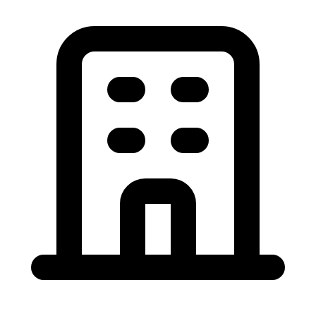
Diseño para Eventos
Alquila mobiliario de diseño de alta calidad para tu
evento. Mesas, sillas, taburetes, sofás, sillones, asientos,
decoración e iluminación profesional. Servicio en toda
Europa.
Ver Productos