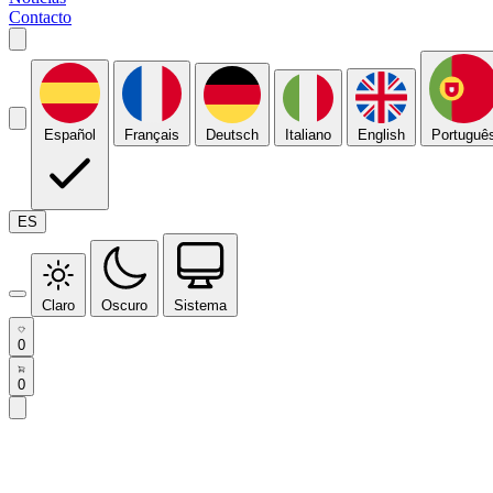
Contacto
Español
Français
Deutsch
Italiano
English
Portuguê
ES
Claro
Oscuro
Sistema
0
0