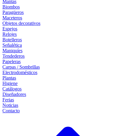
Mantas
Biombos
Paragüeros
Maceteros
Objetos decorativos
Espejos
Relojes
Botelleros
Señalética
Maniquíes
Tendederos
Papeleras
Carpas / Sombrillas
Electrodomésticos
Plantas
Higiene
Catálogos
Diseñadores
Ferias
Noticias
Contacto