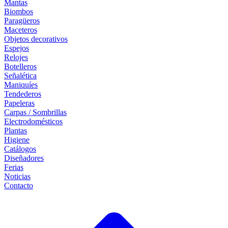
Mantas
Biombos
Paragüeros
Maceteros
Objetos decorativos
Espejos
Relojes
Botelleros
Señalética
Maniquíes
Tendederos
Papeleras
Carpas / Sombrillas
Electrodomésticos
Plantas
Higiene
Catálogos
Diseñadores
Ferias
Noticias
Contacto