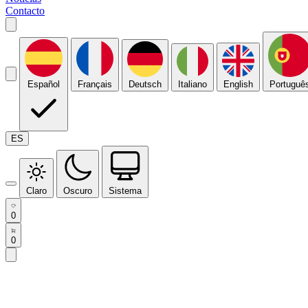
Contacto
Español
Français
Deutsch
Italiano
English
Portuguê
ES
Claro
Oscuro
Sistema
0
0