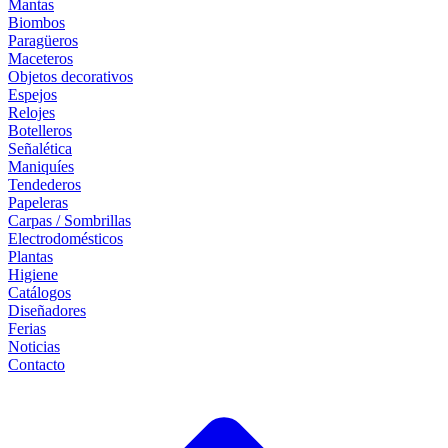
Mantas
Biombos
Paragüeros
Maceteros
Objetos decorativos
Espejos
Relojes
Botelleros
Señalética
Maniquíes
Tendederos
Papeleras
Carpas / Sombrillas
Electrodomésticos
Plantas
Higiene
Catálogos
Diseñadores
Ferias
Noticias
Contacto