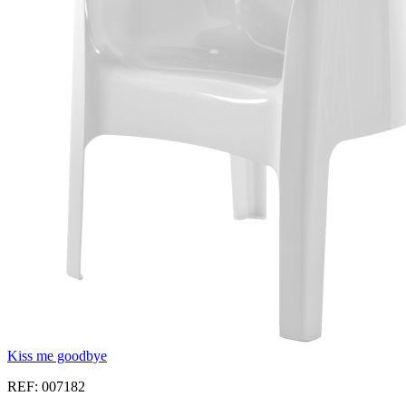
Kiss me goodbye
REF: 007182