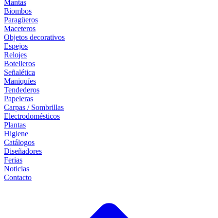
Mantas
Biombos
Paragüeros
Maceteros
Objetos decorativos
Espejos
Relojes
Botelleros
Señalética
Maniquíes
Tendederos
Papeleras
Carpas / Sombrillas
Electrodomésticos
Plantas
Higiene
Catálogos
Diseñadores
Ferias
Noticias
Contacto