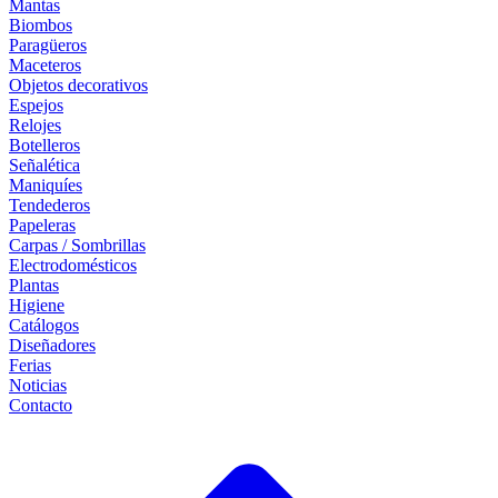
Mantas
Biombos
Paragüeros
Maceteros
Objetos decorativos
Espejos
Relojes
Botelleros
Señalética
Maniquíes
Tendederos
Papeleras
Carpas / Sombrillas
Electrodomésticos
Plantas
Higiene
Catálogos
Diseñadores
Ferias
Noticias
Contacto