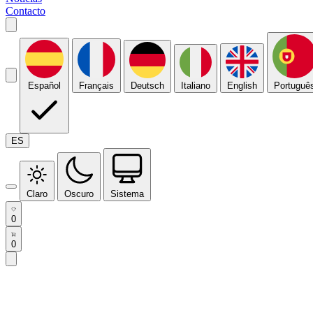
Contacto
Español
Français
Deutsch
Italiano
English
Portuguê
ES
Claro
Oscuro
Sistema
0
0