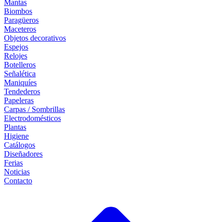
Mantas
Biombos
Paragüeros
Maceteros
Objetos decorativos
Espejos
Relojes
Botelleros
Señalética
Maniquíes
Tendederos
Papeleras
Carpas / Sombrillas
Electrodomésticos
Plantas
Higiene
Catálogos
Diseñadores
Ferias
Noticias
Contacto