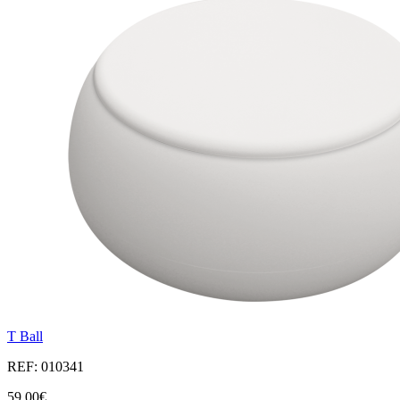
T Ball
REF: 010341
59,00€