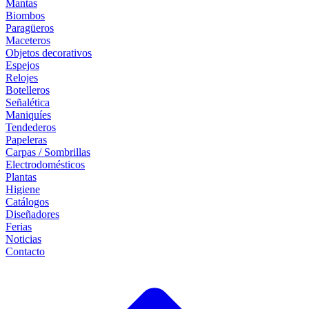
Mantas
Biombos
Paragüeros
Maceteros
Objetos decorativos
Espejos
Relojes
Botelleros
Señalética
Maniquíes
Tendederos
Papeleras
Carpas / Sombrillas
Electrodomésticos
Plantas
Higiene
Catálogos
Diseñadores
Ferias
Noticias
Contacto