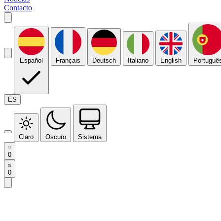
Contacto
Español
Français
Deutsch
Italiano
English
Portuguê
ES
Claro
Oscuro
Sistema
0
0