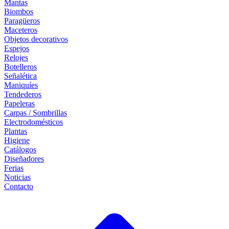
Mantas
Biombos
Paragüeros
Maceteros
Objetos decorativos
Espejos
Relojes
Botelleros
Señalética
Maniquíes
Tendederos
Papeleras
Carpas / Sombrillas
Electrodomésticos
Plantas
Higiene
Catálogos
Diseñadores
Ferias
Noticias
Contacto