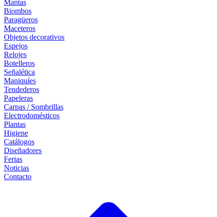
Mantas
Biombos
Paragüeros
Maceteros
Objetos decorativos
Espejos
Relojes
Botelleros
Señalética
Maniquíes
Tendederos
Papeleras
Carpas / Sombrillas
Electrodomésticos
Plantas
Higiene
Catálogos
Diseñadores
Ferias
Noticias
Contacto