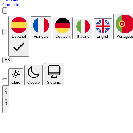
Contacto
Español
Français
Deutsch
Italiano
English
Portuguê
ES
Claro
Oscuro
Sistema
0
0