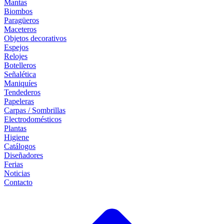
Mantas
Biombos
Paragüeros
Maceteros
Objetos decorativos
Espejos
Relojes
Botelleros
Señalética
Maniquíes
Tendederos
Papeleras
Carpas / Sombrillas
Electrodomésticos
Plantas
Higiene
Catálogos
Diseñadores
Ferias
Noticias
Contacto