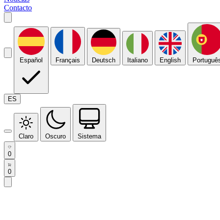
Contacto
Español
Français
Deutsch
Italiano
English
Portuguê
ES
Claro
Oscuro
Sistema
0
0