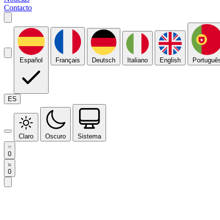
Contacto
Español
Français
Deutsch
Italiano
English
Portuguê
ES
Claro
Oscuro
Sistema
0
0