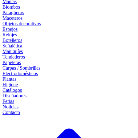
Mantas
Biombos
Paragüeros
Maceteros
Objetos decorativos
Espejos
Relojes
Botelleros
Señalética
Maniquíes
Tendederos
Papeleras
Carpas / Sombrillas
Electrodomésticos
Plantas
Higiene
Catálogos
Diseñadores
Ferias
Noticias
Contacto