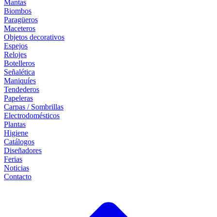
Mantas
Biombos
Paragüeros
Maceteros
Objetos decorativos
Espejos
Relojes
Botelleros
Señalética
Maniquíes
Tendederos
Papeleras
Carpas / Sombrillas
Electrodomésticos
Plantas
Higiene
Catálogos
Diseñadores
Ferias
Noticias
Contacto