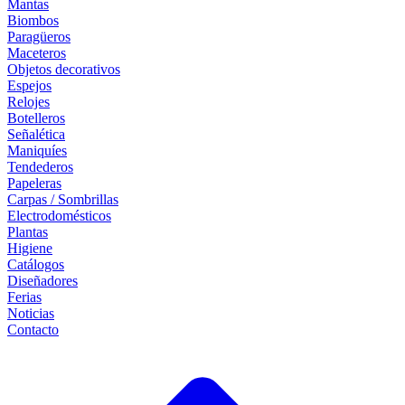
Mantas
Biombos
Paragüeros
Maceteros
Objetos decorativos
Espejos
Relojes
Botelleros
Señalética
Maniquíes
Tendederos
Papeleras
Carpas / Sombrillas
Electrodomésticos
Plantas
Higiene
Catálogos
Diseñadores
Ferias
Noticias
Contacto