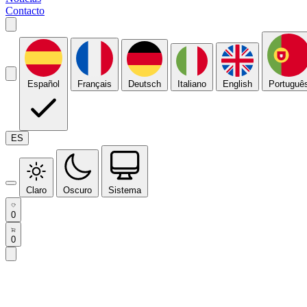
Contacto
Español
Français
Deutsch
Italiano
English
Portuguê
ES
Claro
Oscuro
Sistema
0
0