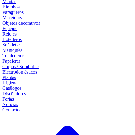
Mantas
Biombos
Paragüeros
Maceteros
Objetos decorativos
Espejos
Relojes
Botelleros
Señalética
Maniquíes
Tendederos
Papeleras
Carpas / Sombrillas
Electrodomésticos
Plantas
Higiene
Catálogos
Diseñadores
Ferias
Noticias
Contacto