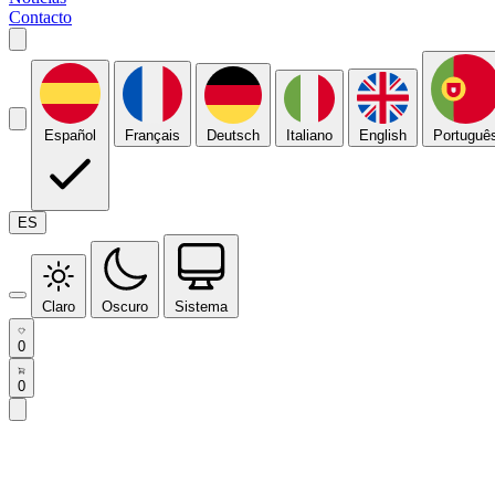
Contacto
Español
Français
Deutsch
Italiano
English
Portuguê
ES
Claro
Oscuro
Sistema
0
0