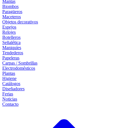
Mantas
Biombos
Paragüeros
Maceteros
Objetos decorativos
Espejos
Relojes
Botelleros
Señalética
Maniquíes
Tendederos
Papeleras
Carpas / Sombrillas
Electrodomésticos
Plantas
Higiene
Catálogos
Diseñadores
Ferias
Noticias
Contacto