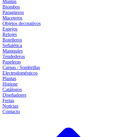
Mantas
Biombos
Paragüeros
Maceteros
Objetos decorativos
Espejos
Relojes
Botelleros
Señalética
Maniquíes
Tendederos
Papeleras
Carpas / Sombrillas
Electrodomésticos
Plantas
Higiene
Catálogos
Diseñadores
Ferias
Noticias
Contacto