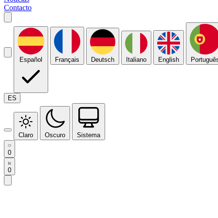
Contacto
Español
Français
Deutsch
Italiano
English
Portuguê
ES
Claro
Oscuro
Sistema
0
0