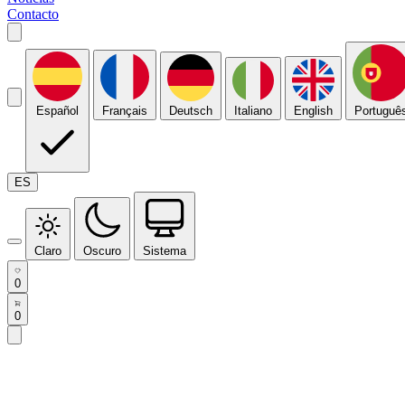
Contacto
Español
Français
Deutsch
Italiano
English
Portuguê
ES
Claro
Oscuro
Sistema
0
0