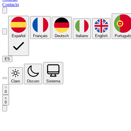
Contacto
Español
Français
Deutsch
Italiano
English
Portuguê
ES
Claro
Oscuro
Sistema
0
0