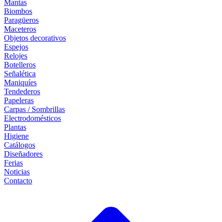
Mantas
Biombos
Paragüeros
Maceteros
Objetos decorativos
Espejos
Relojes
Botelleros
Señalética
Maniquíes
Tendederos
Papeleras
Carpas / Sombrillas
Electrodomésticos
Plantas
Higiene
Catálogos
Diseñadores
Ferias
Noticias
Contacto