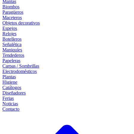
Mantas
Biombos
Paragüeros
Maceteros
Objetos decorativos
Espejos
Relojes
Botelleros
Señalética
Maniquíes
Tendederos
Papeleras
Carpas / Sombrillas
Electrodomésticos
Plantas
Higiene
Catálogos
Diseñadores
Ferias
Noticias
Contacto