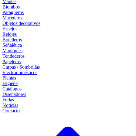
Mantas
Biombos
Paragüeros
Maceteros
Objetos decorativos
Espejos
Relojes
Botelleros
Señalética
Maniquíes
Tendederos
Papeleras
Carpas / Sombrillas
Electrodomésticos
Plantas
Higiene
Catálogos
Diseñadores
Ferias
Noticias
Contacto