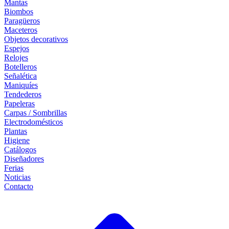
Mantas
Biombos
Paragüeros
Maceteros
Objetos decorativos
Espejos
Relojes
Botelleros
Señalética
Maniquíes
Tendederos
Papeleras
Carpas / Sombrillas
Electrodomésticos
Plantas
Higiene
Catálogos
Diseñadores
Ferias
Noticias
Contacto